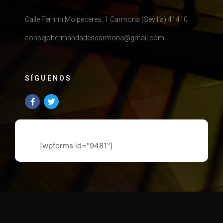
Calle Fermín Molpeceres, 1 Carmona (Sevilla) 41410
consejohermandadescarmona@gmail.com
SÍGUENOS
[wpforms id="9481"]